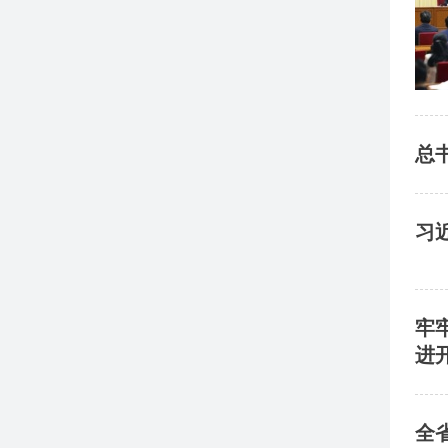
总
习
牢
进
​