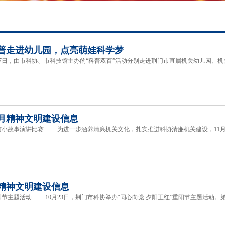
普走进幼儿园，点亮萌娃科学梦
7日，由市科协、市科技馆主办的“科普双百”活动分别走进荆门市直属机关幼儿园、
月精神文明建设信息
事演讲比赛 为进一步涵养清廉机关文化，扎实推进科协清廉机关建设，11月20
精神文明建设信息
题活动 10月23日，荆门市科协举办“同心向党 夕阳正红”重阳节主题活动。第一